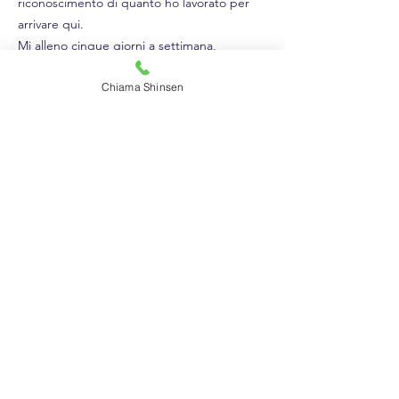
riconoscimento di quanto ho lavorato per
arrivare qui.
Mi alleno cinque giorni a settimana,
combinando tecniche specifiche del Duo
Chiama Shinsen
System con sessioni di allenamento
funzionale e potenziamento. Penso che la
grinta, la velocità e il controllo dei movimenti
siano i miei punti di forza, e li metto sempre
in gioco quando sono sul tatami. Mi ispiro a
personaggi come Rocky Balboa, che non si
arrendono mai, anche nei momenti più
difficili.
Devo dire grazie alla mia famiglia, che mi ha
sempre supportato, e alla mia nuova
squadra, che mi ha fatto sentire accolta dal
primo momento. Ma un ringraziamento
speciale va al mio allenatore Michele Vallieri
e alla mia partner Sara Paganini. Grazie a
loro ho potuto realizzare ciò che credevo