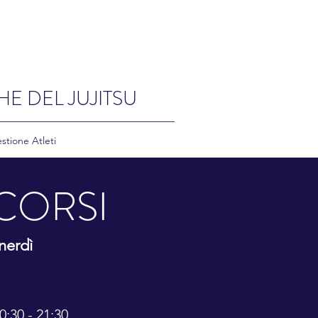
HE DEL JUJITSU
stione Atleti
CORSI
nerdì
0:30 - 21:30