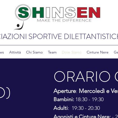
IAZIONI SPORTIVE DILETTANTISTIC
ws
Attività
Chi Siamo
Team
Dove Siamo
Cinture Nere
Ge
OR
ARIO 
O)
:
Apertur
e
Mercoledì
e Ve
Bambini:
18:30 - 19:30
Adulti
: 19:30 - 20:30
Agonisti e Cinture Nere:
- 2