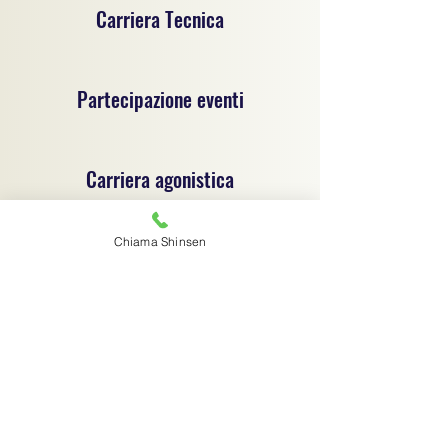
Carriera Tecnica
Partecipazione eventi
Carriera agonistica
Chiama Shinsen
Progetto sportivo per la promozione del jujitsu e
delle discipline sportive dilettantistiche, un
progetto di coordinamento tecnico e
organizzativo tra associazioni sportive
dilettantistiche, ciascuna autonoma e
responsabile sotto il profilo giuridico,
amministrativo e fiscale.