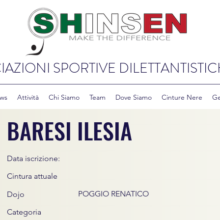
IAZIONI SPORTIVE DILETTANTISTIC
ws
Attività
Chi Siamo
Team
Dove Siamo
Cinture Nere
Ge
BARESI ILESIA
Data iscrizione:
Cintura attuale
POGGIO RENATICO
Dojo
Categoria