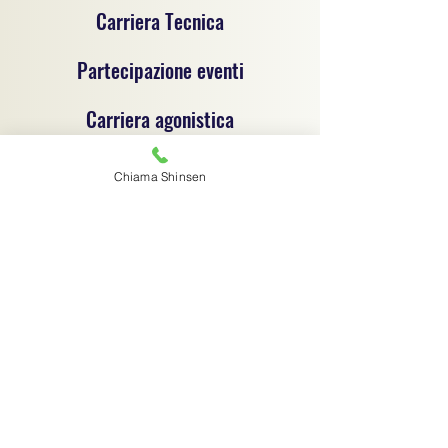
Carriera Tecnica
Partecipazione eventi
Carriera agonistica
Chiama Shinsen
Progetto sportivo per la promozione del jujitsu e
delle discipline sportive dilettantistiche, un
progetto di coordinamento tecnico e
organizzativo tra associazioni sportive
dilettantistiche, ciascuna autonoma e
responsabile sotto il profilo giuridico,
amministrativo e fiscale.
Associazione sportiva di riferimento:
C.S.R. Jujitsu Shinsen ASD - 91029970364
Via G.B. Magni 14/1 - Finale Emilia (MO) -
digitalshinsen@gmail.com