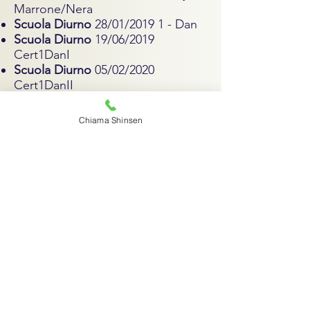
Marrone/Nera
Scuola Diurno
28/01/2019 1 - Dan
Scuola Diurno
19/06/2019
Cert1DanI
Scuola Diurno
05/02/2020
Cert1DanII
Scuola Diurno
15/06/2022
Cert1DanIII
Chiama Shinsen
Scuola Diurno
11/03/2023
2 - Dan
09/06/2024 3 - Dan
Partecipazione eventi
Carriera agonistica
Progetto sportivo per la promozione del jujitsu e
delle discipline sportive dilettantistiche, un
progetto di coordinamento tecnico e