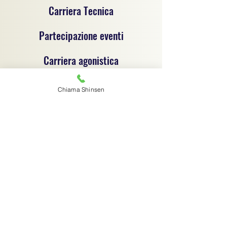
Carriera Tecnica
Partecipazione eventi
Carriera agonistica
Chiama Shinsen
Progetto sportivo per la promozione del jujitsu e
delle discipline sportive dilettantistiche, un
progetto di coordinamento tecnico e
organizzativo tra associazioni sportive
dilettantistiche, ciascuna autonoma e
responsabile sotto il profilo giuridico,
amministrativo e fiscale.
Associazione sportiva di riferimento:
C.S.R. Jujitsu Shinsen ASD - 91029970364
Via G.B. Magni 14/1 - Finale Emilia (MO) -
digitalshinsen@gmail.com