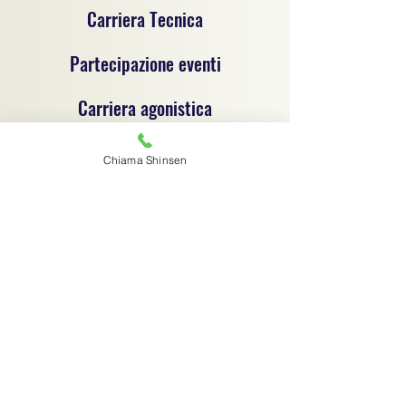
Carriera Tecnica
Partecipazione eventi
Carriera agonistica
Chiama Shinsen
Progetto sportivo per la promozione del jujitsu e
delle discipline sportive dilettantistiche, un
progetto di coordinamento tecnico e
organizzativo tra associazioni sportive
dilettantistiche, ciascuna autonoma e
responsabile sotto il profilo giuridico,
amministrativo e fiscale.
Associazione sportiva di riferimento:
C.S.R. Jujitsu Shinsen ASD - 91029970364
Via G.B. Magni 14/1 - Finale Emilia (MO) -
digitalshinsen@gmail.com