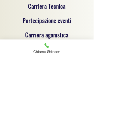
Carriera Tecnica
Partecipazione eventi
Carriera agonistica
Chiama Shinsen
Progetto sportivo per la promozione del jujitsu e
delle discipline sportive dilettantistiche, un
progetto di coordinamento tecnico e
organizzativo tra associazioni sportive
dilettantistiche, ciascuna autonoma e
responsabile sotto il profilo giuridico,
amministrativo e fiscale.
Associazione sportiva di riferimento:
C.S.R. Jujitsu Shinsen ASD - 91029970364
Via G.B. Magni 14/1 - Finale Emilia (MO) -
digitalshinsen@gmail.com