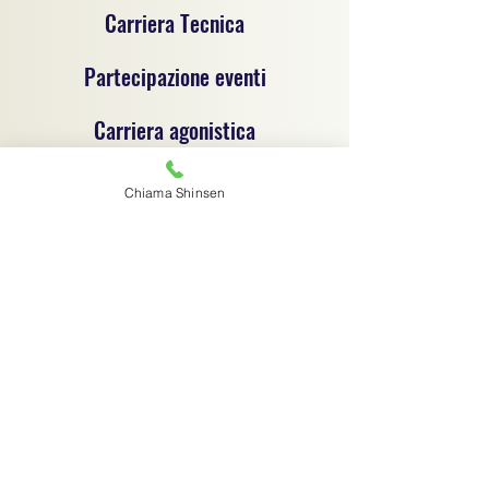
Carriera Tecnica
Partecipazione eventi
Carriera agonistica
Chiama Shinsen
Progetto sportivo per la promozione del jujitsu e
delle discipline sportive dilettantistiche, un
progetto di coordinamento tecnico e
organizzativo tra associazioni sportive
dilettantistiche, ciascuna autonoma e
responsabile sotto il profilo giuridico,
amministrativo e fiscale.
Associazione sportiva di riferimento:
C.S.R. Jujitsu Shinsen ASD - 91029970364
Via G.B. Magni 14/1 - Finale Emilia (MO) -
digitalshinsen@gmail.com