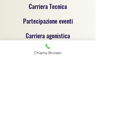
Carriera Tecnica
Partecipazione eventi
Carriera agonistica
Chiama Shinsen
Progetto sportivo per la promozione del jujitsu e
delle discipline sportive dilettantistiche, un
progetto di coordinamento tecnico e
organizzativo tra associazioni sportive
dilettantistiche, ciascuna autonoma e
responsabile sotto il profilo giuridico,
amministrativo e fiscale.
Associazione sportiva di riferimento:
C.S.R. Jujitsu Shinsen ASD - 91029970364
Via G.B. Magni 14/1 - Finale Emilia (MO) -
digitalshinsen@gmail.com