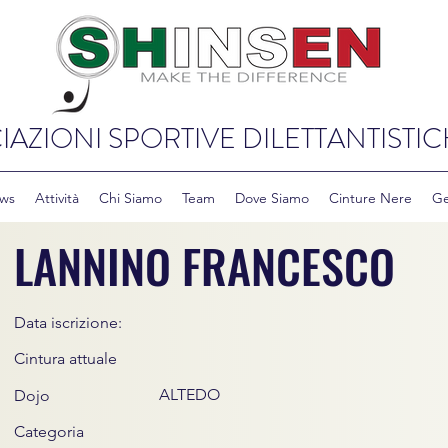
IAZIONI SPORTIVE DILETTANTISTIC
ws
Attività
Chi Siamo
Team
Dove Siamo
Cinture Nere
Ge
LANNINO FRANCESCO
Data iscrizione:
Cintura attuale
ALTEDO
Dojo
Categoria