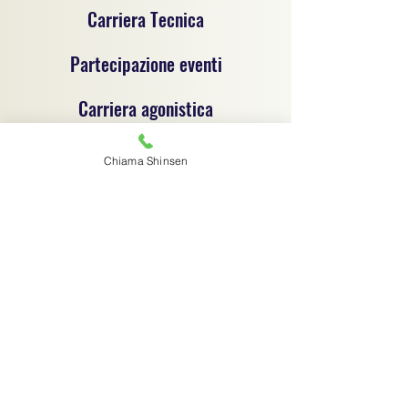
Carriera Tecnica
Partecipazione eventi
Carriera agonistica
Chiama Shinsen
Progetto sportivo per la promozione del jujitsu e
delle discipline sportive dilettantistiche, un
progetto di coordinamento tecnico e
organizzativo tra associazioni sportive
dilettantistiche, ciascuna autonoma e
responsabile sotto il profilo giuridico,
amministrativo e fiscale.
Associazione sportiva di riferimento:
C.S.R. Jujitsu Shinsen ASD - 91029970364
Via G.B. Magni 14/1 - Finale Emilia (MO) -
digitalshinsen@gmail.com