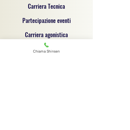
Carriera Tecnica
Partecipazione eventi
Carriera agonistica
Chiama Shinsen
Progetto sportivo per la promozione del jujitsu e
delle discipline sportive dilettantistiche, un
progetto di coordinamento tecnico e
organizzativo tra associazioni sportive
dilettantistiche, ciascuna autonoma e
responsabile sotto il profilo giuridico,
amministrativo e fiscale.
Associazione sportiva di riferimento:
C.S.R. Jujitsu Shinsen ASD - 91029970364
Via G.B. Magni 14/1 - Finale Emilia (MO) -
digitalshinsen@gmail.com