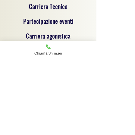
Carriera Tecnica
Partecipazione eventi
Carriera agonistica
Chiama Shinsen
Progetto sportivo per la promozione del jujitsu e
delle discipline sportive dilettantistiche, un
progetto di coordinamento tecnico e
organizzativo tra associazioni sportive
dilettantistiche, ciascuna autonoma e
responsabile sotto il profilo giuridico,
amministrativo e fiscale.
Associazione sportiva di riferimento:
C.S.R. Jujitsu Shinsen ASD - 91029970364
Via G.B. Magni 14/1 - Finale Emilia (MO) -
digitalshinsen@gmail.com