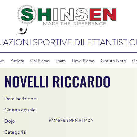
IAZIONI SPORTIVE DILETTANTISTIC
ws
Attività
Chi Siamo
Team
Dove Siamo
Cinture Nere
Ge
NOVELLI RICCARDO
Data iscrizione:
Cintura attuale
POGGIO RENATICO
Dojo
Categoria