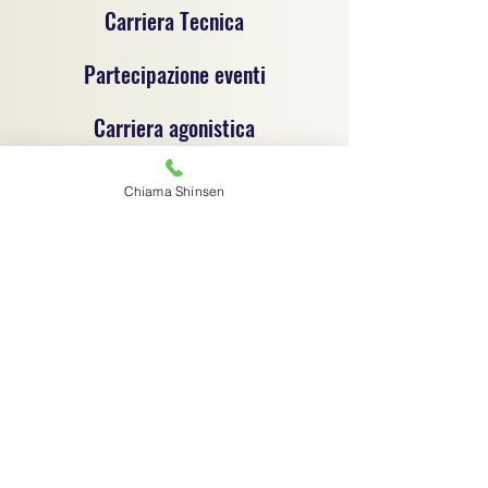
Carriera Tecnica
Partecipazione eventi
Carriera agonistica
Chiama Shinsen
Progetto sportivo per la promozione del jujitsu e
delle discipline sportive dilettantistiche, un
progetto di coordinamento tecnico e
organizzativo tra associazioni sportive
dilettantistiche, ciascuna autonoma e
responsabile sotto il profilo giuridico,
amministrativo e fiscale.
Associazione sportiva di riferimento:
C.S.R. Jujitsu Shinsen ASD - 91029970364
Via G.B. Magni 14/1 - Finale Emilia (MO) -
digitalshinsen@gmail.com