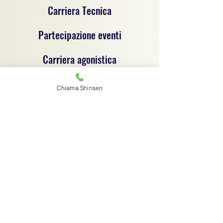
Carriera Tecnica
Partecipazione eventi
Carriera agonistica
Chiama Shinsen
Progetto sportivo per la promozione del jujitsu e
delle discipline sportive dilettantistiche, un
progetto di coordinamento tecnico e
organizzativo tra associazioni sportive
dilettantistiche, ciascuna autonoma e
responsabile sotto il profilo giuridico,
amministrativo e fiscale.
Associazione sportiva di riferimento:
C.S.R. Jujitsu Shinsen ASD - 91029970364
Via G.B. Magni 14/1 - Finale Emilia (MO) -
digitalshinsen@gmail.com