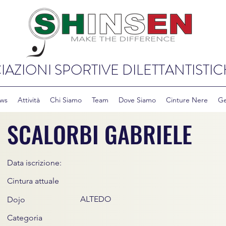
IAZIONI SPORTIVE DILETTANTISTIC
ws
Attività
Chi Siamo
Team
Dove Siamo
Cinture Nere
Ge
SCALORBI GABRIELE
Data iscrizione:
Cintura attuale
ALTEDO
Dojo
Categoria