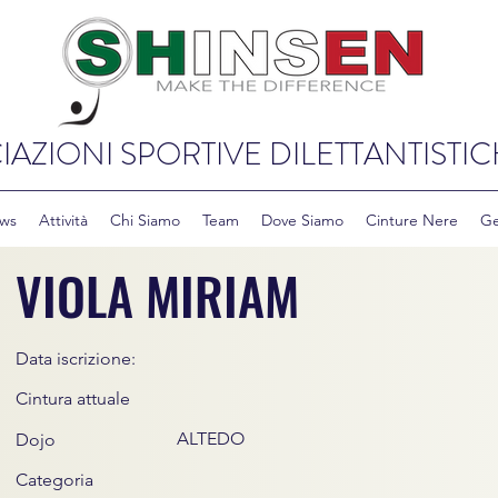
IAZIONI SPORTIVE DILETTANTISTIC
ws
Attività
Chi Siamo
Team
Dove Siamo
Cinture Nere
Ge
VIOLA MIRIAM
Data iscrizione:
Cintura attuale
ALTEDO
Dojo
Categoria