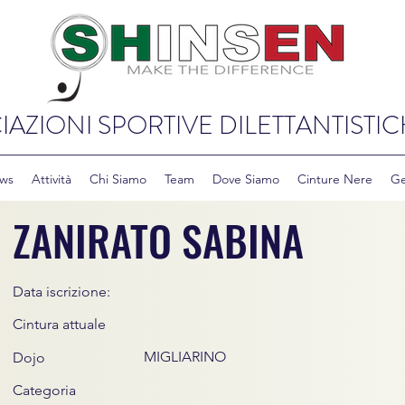
IAZIONI SPORTIVE DILETTANTISTIC
ws
Attività
Chi Siamo
Team
Dove Siamo
Cinture Nere
Ge
ZANIRATO SABINA
Data iscrizione:
Cintura attuale
MIGLIARINO
Dojo
Categoria