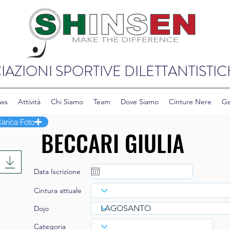
IAZIONI SPORTIVE DILETTANTISTIC
ws
Attività
Chi Siamo
Team
Dove Siamo
Cinture Nere
Ge
arica Foto
Data Iscrizione
Cintura attuale
Dojo
Categoria