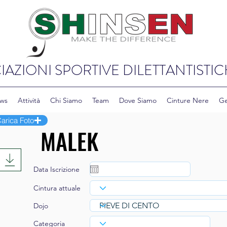
IAZIONI SPORTIVE DILETTANTISTIC
ws
Attività
Chi Siamo
Team
Dove Siamo
Cinture Nere
Ge
arica Foto
Data Iscrizione
Cintura attuale
Dojo
Categoria