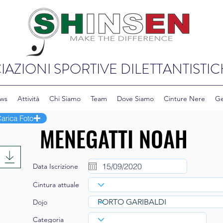
IAZIONI SPORTIVE DILETTANTISTIC
ws
Attività
Chi Siamo
Team
Dove Siamo
Cinture Nere
Ge
arica Foto
Data Iscrizione
Cintura attuale
Dojo
Categoria