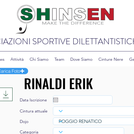
IAZIONI SPORTIVE DILETTANTISTIC
ws
Attività
Chi Siamo
Team
Dove Siamo
Cinture Nere
Ge
arica Foto
Data Iscrizione
Cintura attuale
Dojo
Categoria