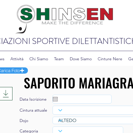
IAZIONI SPORTIVE DILETTANTISTIC
ws
Attività
Chi Siamo
Team
Dove Siamo
Cinture Nere
Ge
arica Foto
Data Iscrizione
Cintura attuale
Dojo
Categoria