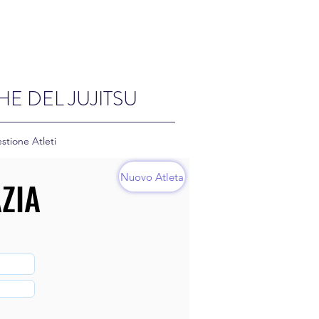
HE DEL JUJITSU
stione Atleti
Nuovo Atleta