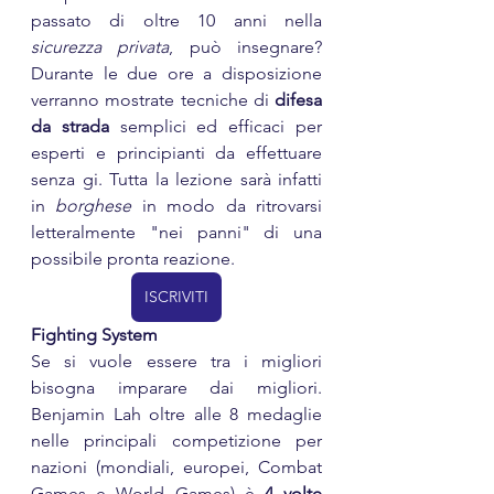
passato di oltre 10 anni nella 
sicurezza privata
, può insegnare? 
Durante le due ore a disposizione 
verranno mostrate tecniche di 
difesa 
da strada
 semplici ed efficaci per 
esperti e principianti da effettuare 
senza gi. Tutta la lezione sarà infatti 
in 
borghese
 in modo da ritrovarsi 
letteralmente "nei panni" di una 
possibile pronta reazione.
ISCRIVITI
Fighting System
Se si vuole essere tra i migliori 
bisogna imparare dai migliori. 
Benjamin Lah oltre alle 8 medaglie 
nelle principali competizione per 
nazioni (mondiali, europei, Combat 
Games e World Games) è 
4 volte 