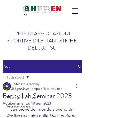
RETE DI ASSOCIAZIONI
SPORTIVE DILETTANTISTICHE
DEL JUJITSU
Post
Tutti i post
Shinsen Academy
Tutti i post
1 gen 2023
Tempo di lettura: 2 min
Benny Lah Seminar 2023
Agonismo Shinsen
Aggiornamento:
19 gen 2023
Tecnica Shinsen
Il campione del mondo sloveno di 
Workshop Shinsen
Ju Jitsu è ospite della 
Shinsen Budo 