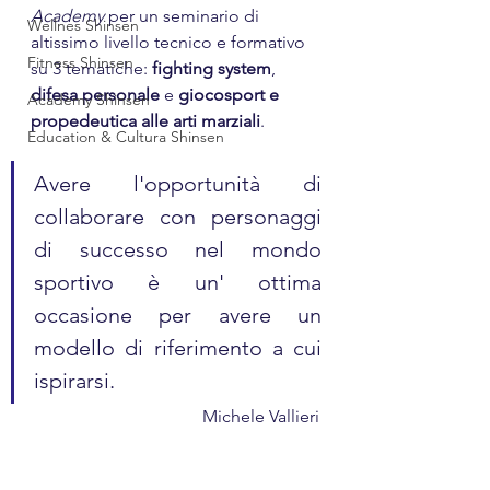
Academy
 per un seminario di 
Wellnes Shinsen
altissimo livello tecnico e formativo 
Fitness Shinsen
su 3 tematiche: 
fighting system
, 
difesa personale
 e
 giocosport e 
Academy Shinsen
propedeutica alle arti marziali
.
Education & Cultura Shinsen
Avere l'opportunità di 
collaborare con personaggi 
di successo nel mondo 
sportivo è un' ottima 
occasione per avere un 
modello di riferimento a cui 
ispirarsi.
Michele Vallieri