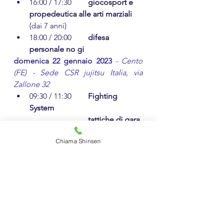
16:00 / 17:30 	
giocosport e 
propedeutica alle arti marziali 
(dai 7 anni)
18:00 / 20:00	
difesa 
personale no gi
domenica 22 gennaio 2023
 - Cento 
(FE) - Sede CSR jujitsu Italia, via 
Zallone 32
09:30 / 11:30	
Fighting 
System
			tattiche di gara
			Sparring
Chiama Shinsen
Agonismo Shinsen
Workshop Shinsen
Academy Shinsen