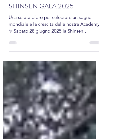
Shinsen Academy
1 lug 2025
Tempo di lettura: 4 min
SHINSEN GALA 2025
Una serata d’oro per celebrare un sogno
mondiale e la crescita della nostra Academy
✨ Sabato 28 giugno 2025 la Shinsen
Academy si è ritrovata per la 6ª edizione del
suo evento più elegante: lo Shinsen Gala –
Gold Edition . Una serata speciale, pensata
per celebrare il titolo mondiale conquistato
da Sara Paganini e Giulia Plumitallo e,
insieme a questo traguardo storico, il
percorso di crescita di atleti, tecnici e
famiglie che ogni giorno danno vita alla
nostra Budo Academy.