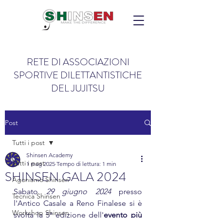
RETE DI ASSOCIAZIONI
SPORTIVE DILETTANTISTICHE
DEL JUJITSU
Post
Tutti i post
Shinsen Academy
Tutti i post
1 mag 2025
Tempo di lettura: 1 min
SHINSEN GALA 2024
Agonismo Shinsen
Sabato 
29 giugno 2024
 presso 
Tecnica Shinsen
l'Antico Casale a Reno Finalese si è 
Workshop Shinsen
svolta la 5ª edizione dell'
evento più 