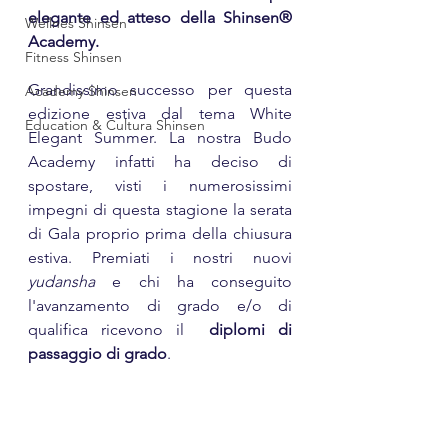
elegante ed atteso della Shinsen® 
Wellnes Shinsen
Academy.
Fitness Shinsen
Grandissimo successo per questa 
Academy Shinsen
edizione estiva dal tema White 
Education & Cultura Shinsen
Elegant Summer. La nostra Budo 
Academy infatti ha deciso di 
spostare, visti i numerosissimi 
impegni di questa stagione la serata 
di Gala proprio prima della chiusura 
estiva. Premiati i nostri nuovi 
yudansha
 e chi ha conseguito 
l'avanzamento di grado e/o di 
qualifica ricevono il  
diplomi di 
passaggio di grado
.