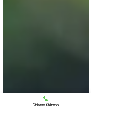
Guitti/Buttini (Show U18) e Bosi/Trevisani
(Duo U21). Presenti anche i coach Gambetta
e Vallieri.
Chiama Shinsen