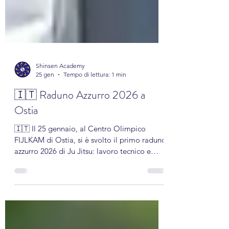
Shinsen Academy
25 gen
Tempo di lettura: 1 min
🇮🇹 Raduno Azzurro 2026 a
Ostia
🇮🇹 Il 25 gennaio, al Centro Olimpico
FIJLKAM di Ostia, si è svolto il primo raduno
azzurro 2026 di Ju Jitsu: lavoro tecnico e
selezione in vista degli appuntamenti
internazionali. Shinsen Academy presente
con Plumitallo/Paganini (Duo Adulti),