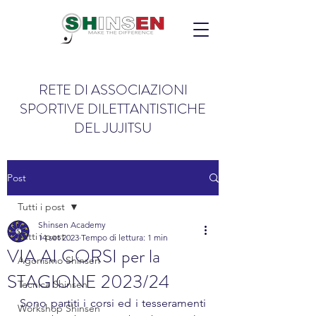
RETE DI ASSOCIAZIONI
SPORTIVE DILETTANTISTICHE
DEL JUJITSU
Post
Tutti i post
Shinsen Academy
Tutti i post
14 set 2023
Tempo di lettura: 1 min
VIA AI CORSI per la
Agonismo Shinsen
STAGIONE 2023/24
Tecnica Shinsen
Sono partiti i corsi ed i tesseramenti 
Workshop Shinsen