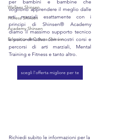
per bambini e bambine che 
Wellnes Shinsen
vogliono apprendere il meglio dalle 
arti marziali esattamente con i 
Fitness Shinsen
principi di Shinsen® Academy 
Academy Shinsen
diamo il massimo supporto tecnico 
Education & Cultura Shinsen
e psico-emotivo con i nostri corsi e 
percorsi di arti marziali, Mental 
Training e Fitness e tanto altro.
scegli l'offerta migliore per te
Richiedi subito le informazioni per la 