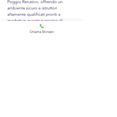
Poggio Renatico, offrendo un 
ambiente sicuro e istruttori 
altamente qualificati pronti a 
guidarti in questo percorso di 
apprendimento cruciale. 
Chiama Shinsen
Ricorda, sentirsi sicuri e potersi 
difendere è un diritto indiscutibile, e 
noi siamo qui per aiutarti a 
realizzarlo. 
Non lasciare la tua sicurezza al caso, 
prendi il controllo con il programma 
"Save Yourself" di Shinsen Academy.
Workshop Shinsen