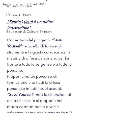
Aggiornamento:
1 set 2023
Wellnes Shinsen
Fitness Shinsen
"Sentirsi sicuri è un diritto 
Academy Shinsen
indiscutibile"
Education & Cultura Shinsen
L'obiettivo del progetto "
Save 
Yourself
" è quello di fornire gli 
strumenti e la giusta conoscenza in 
materia di difesa personale, per far 
fronte a tutte le esigenze e a tutte le 
persone.
Proponiamo un percorso di 
formazione che tratti la difesa 
personale in tutti i suoi aspetti. 
"
Save Yourself
" non fa distinzioni di 
età o di sesso e si propone nel 
modo corretto per le diverse 
esigenze, come per le categorie più 