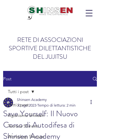
RETE DI ASSOCIAZIONI
SPORTIVE DILETTANTISTICHE
DEL JUJITSU
Post
Tutti i post
Shinsen Academy
Tutti i post
30 ago 2023
Tempo di lettura: 2 min
Save Yourself: Il Nuovo
Agonismo Shinsen
Corso di Autodifesa di
Tecnica Shinsen
Shinsen Academy
Workshop Shinsen