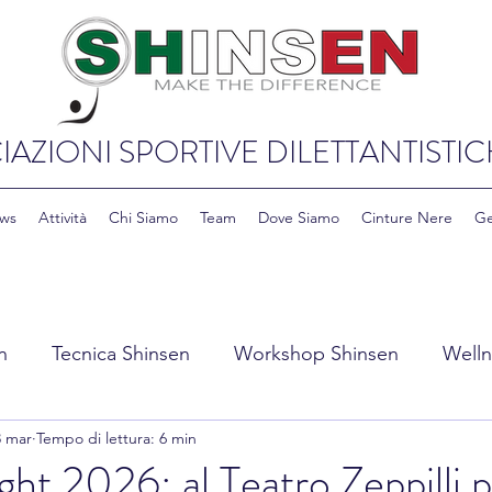
IAZIONI SPORTIVE DILETTANTISTIC
ws
Attività
Chi Siamo
Team
Dove Siamo
Cinture Nere
Ge
n
Tecnica Shinsen
Workshop Shinsen
Welln
3 mar
Tempo di lettura: 6 min
y Shinsen
Education & Cultura Shinsen
ht 2026: al Teatro Zeppilli p