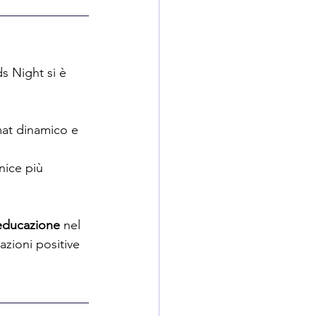
s Night si è 
mat dinamico e 
nice più 
educazione 
nel 
azioni positive 