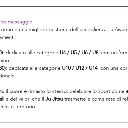
ico messaggio
, ritmo e una migliore gestione dell’accoglienza, la Award
amenti:
0)
: dedicato alle categorie 
U4 / U5 / U6 / U8
, con un for
bino.
30)
: dedicata alle categorie 
U10 / U12 / U14
, con una cor
zionale.
, il cuore è rimasto lo stesso: celebrare lo sport come 
ali
 e dei valori che il 
Ju Jitsu
 trasmette e come rete di rel
cnici e territorio.