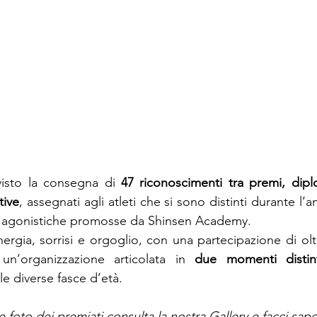
visto la consegna di 
47 riconoscimenti tra premi, dipl
tive
, assegnati agli atleti che si sono distinti durante l’an
 e agonistiche promosse da Shinsen Academy.
nergia, sorrisi e orgoglio, con una partecipazione di olt
un’organizzazione articolata in 
due momenti distint
le diverse fasce d’età.
e foto dei premiati consulta la nostra Gallery e facci sape