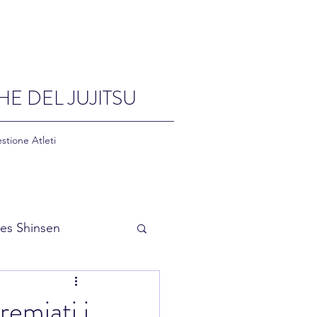
HE DEL JUJITSU
stione Atleti
es Shinsen
remiati i