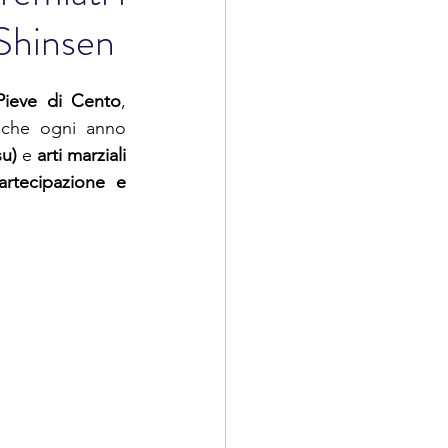
 Shinsen
Pieve di Cento
, 
 che ogni anno 
su)
 e 
arti marziali 
rtecipazione e 