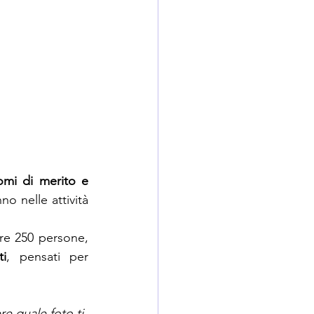
omi di merito e 
no nelle attività 
re 250 persone, 
i
, pensati per 
re quale foto ti 