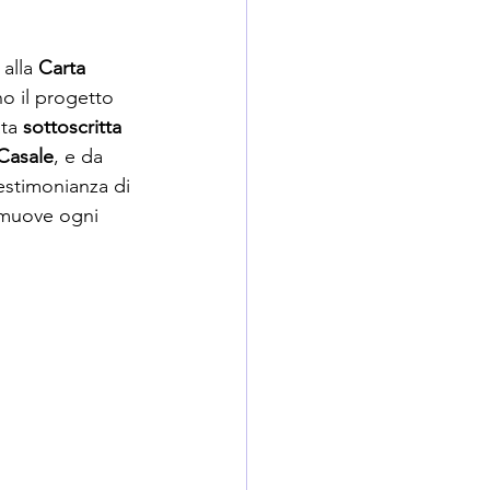
alla 
Carta 
no il progetto 
ta 
sottoscritta 
 Casale
, e da 
testimonianza di 
romuove ogni 