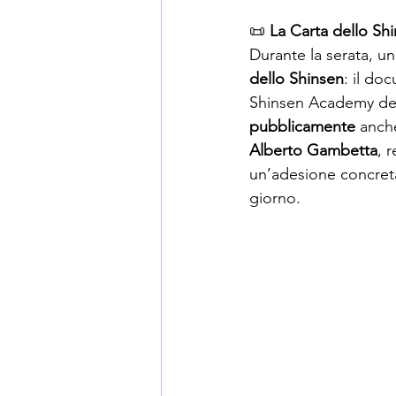
📜 
La Carta dello Sh
Durante la serata, u
dello Shinsen
: il do
Shinsen Academy dent
pubblicamente
 anch
Alberto Gambetta
, 
un’adesione concreta 
giorno.