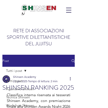
RETE DI ASSOCIAZIONI
SPORTIVE DILETTANTISTICHE
DEL JUJITSU
Post
Tutti i post
Shinsen Academy
Tutti i post
23 giu 2025
Tempo di lettura: 2 min
SHINSEN RANKING 2025
Agonismo Shinsen
Classifica interna riservata ai tesserati 
Tecnica Shinsen
Shinsen Academy, con premiazione 
Workshop Shinsen
finale alla Shinsen Awards Night 2026