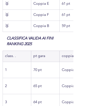
🥈
Coppia E
61 pt
🥈
Coppia F
61 pt
🥉
Coppia B
59 pt
CLASSIFICA VALIDA AI FINI 
RANKING 2025
class. .
pt gara
coppia
1
70 pt
Coppia C
2
65 pt
Coppia D
3
64 pt
Coppia G