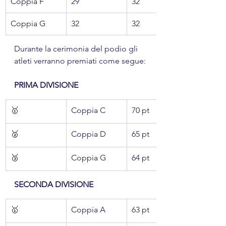
Coppia F
29
32
Coppia G
32
32
Durante la cerimonia del podio gli 
atleti verranno premiati come segue:
PRIMA DIVISIONE
🥇
Coppia C
70 pt
🥈
Coppia D
65 pt
🥉
Coppia G
64 pt
SECONDA DIVISIONE
🥇
Coppia A
63 pt