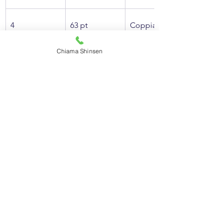
4
63 pt
Coppia A
Chiama Shinsen
5
61 pt
Coppia E
5
61 pt
Coppia F
7
59 pt
Coppia B
si riportano gli esempi dei punteggi 
ottenuti con categorie fino a 12 
coppie.