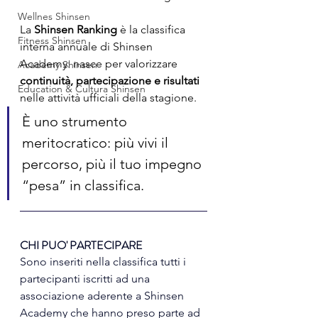
Wellnes Shinsen
La 
Shinsen Ranking
 è la classifica 
Fitness Shinsen
interna annuale di Shinsen 
Academy: nasce per valorizzare 
Academy Shinsen
continuità, partecipazione e risultati
Education & Cultura Shinsen
nelle attività ufficiali della stagione.
È uno strumento 
meritocratico: più vivi il 
percorso, più il tuo impegno 
“pesa” in classifica.
CHI PUO' PARTECIPARE
Sono inseriti nella classifica tutti i 
partecipanti iscritti ad una 
associazione aderente a Shinsen 
Academy che hanno preso parte ad 