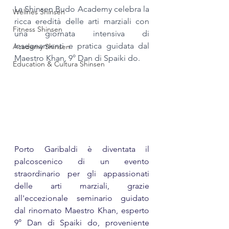
La Shinsen Budo Academy celebra la 
Wellnes Shinsen
ricca eredità delle arti marziali con 
Fitness Shinsen
una giornata intensiva di 
insegnamenti e pratica guidata dal 
Academy Shinsen
Maestro Khan, 9° Dan di Spaiki do.
Education & Cultura Shinsen
Porto Garibaldi è diventata il 
palcoscenico di un evento 
straordinario per gli appassionati 
delle arti marziali, grazie 
all'eccezionale seminario guidato 
dal rinomato Maestro Khan, esperto 
9° Dan di Spaiki do, proveniente 