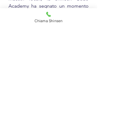
Academy ha segnato un momento 
memorabile nell'itinerario delle arti 
marziali in Italia, promuovendo 
Chiama Shinsen
un'esperienza di apprendimento 
senza eguali per gli appassionati di 
tutte le età e livelli di competenza.
Tecnica Shinsen
Workshop Shinsen
Academy Shinsen
Mostra tutti
Post recenti