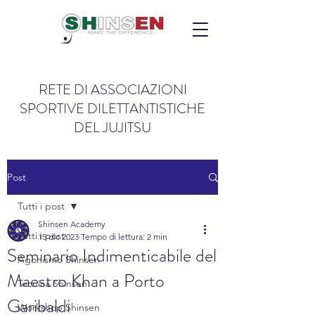
RETE DI ASSOCIAZIONI
SPORTIVE DILETTANTISTICHE
DEL JUJITSU
Post
Tutti i post
Shinsen Academy
Tutti i post
15 dic 2023
Tempo di lettura: 2 min
Seminario Indimenticabile del
Agonismo Shinsen
Maestro Khan a Porto
Tecnica Shinsen
Garibaldi
Workshop Shinsen