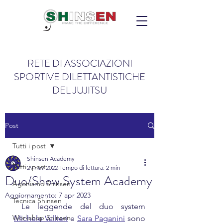
RETE DI ASSOCIAZIONI
SPORTIVE DILETTANTISTICHE
DEL JUJITSU
Post
Tutti i post
Shinsen Academy
Tutti i post
29 nov 2022
Tempo di lettura: 2 min
Duo/Show System Academy
Agonismo Shinsen
Aggiornamento:
7 apr 2023
Tecnica Shinsen
 Le leggende del duo system  
Workshop Shinsen
Michele Vallieri
 e 
Sara Paganini
 sono 