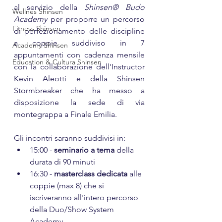
al servizio della 
Shinsen® Budo 
Wellnes Shinsen
Academy
 per proporre un percorso 
Fitness Shinsen
di perfezionamento delle discipline 
a coppie suddiviso in 7 
Academy Shinsen
appuntamenti con cadenza mensile 
Education & Cultura Shinsen
con la collaborazione dell'Instructor 
Kevin Aleotti e della Shinsen 
Stormbreaker che ha messo a 
disposizione la sede di via 
montegrappa a Finale Emilia.
Gli incontri saranno suddivisi in:
15:00 - 
seminario a tema
 della 
durata di 90 minuti 
16:30 - 
masterclass dedicata
 alle 
coppie (max 8) che si 
iscriveranno all'intero percorso 
della Duo/Show System 
Academy