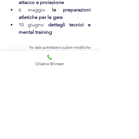
attacco e proiezione
6 maggio 
le preparazioni 
atletiche per le gare
10 giugno 
dettagli tecnici e 
mental training
*le date potrebbero subire modifiche
Agonismo Shinsen
Tecnica Shinsen
Chiama Shinsen
Workshop Shinsen
Mostra tutti
Post recenti