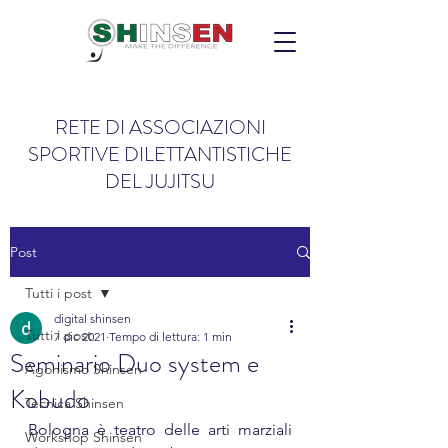
RETE DI ASSOCIAZIONI
SPORTIVE DILETTANTISTICHE
DEL JUJITSU
Post
Tutti i post
digital shinsen
Tutti i post
7 dic 2021
Tempo di lettura: 1 min
Seminario Duo system e
Agonismo Shinsen
Kobudo
Tecnica Shinsen
Bologna è teatro delle arti marziali 
Workshop Shinsen