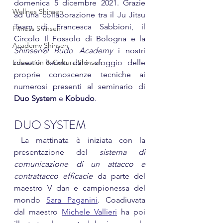
domenica 5 dicembre 2021. Grazie 
Wellnes Shinsen
ad una collaborazione tra il Ju Jitsu 
Team di Francesca Sabbioni, il 
Fitness Shinsen
Circolo Il Fossolo di Bologna e la 
Academy Shinsen
Shinsen® Budo Academy
 i nostri 
Education & Cultura Shinsen
maestri hanno dato sfoggio delle 
proprie conoscenze tecniche ai 
numerosi presenti al seminario di
Duo System 
e 
Kobudo
. 
DUO SYSTEM
 La mattinata è iniziata con la 
presentazione del 
sistema di 
comunicazione di un attacco e 
contrattacco efficacie 
da parte del 
maestro V dan e campionessa del 
mondo 
Sara Paganini
. Coadiuvata 
dal maestro 
Michele Vallieri
 ha poi 