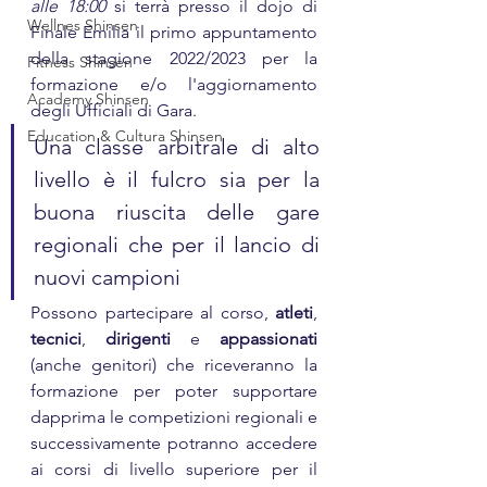
alle 18:00
 si terrà presso il dojo di 
Wellnes Shinsen
Finale Emilia il primo appuntamento 
della stagione 2022/2023 per la 
Fitness Shinsen
formazione e/o l'aggiornamento 
Academy Shinsen
degli Ufficiali di Gara.
Education & Cultura Shinsen
Una classe arbitrale di alto 
livello è il fulcro sia per la 
buona riuscita delle gare 
regionali che per il lancio di 
nuovi campioni
Possono partecipare al corso, 
atleti
, 
tecnici
, 
dirigenti
 e 
appassionati
(anche genitori) che riceveranno la 
formazione per poter supportare 
dapprima le competizioni regionali e 
successivamente potranno accedere 
ai corsi di livello superiore per il 