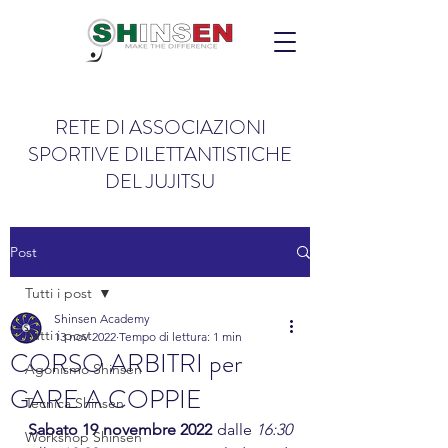
RETE DI ASSOCIAZIONI
SPORTIVE DILETTANTISTICHE
DEL JUJITSU
Post
Tutti i post
Shinsen Academy
Tutti i post
13 nov 2022
Tempo di lettura: 1 min
CORSO ARBITRI per
Agonismo Shinsen
GARE A COPPIE
Tecnica Shinsen
Sabato 19 novembre 2022
 dalle 
16:30 
Workshop Shinsen