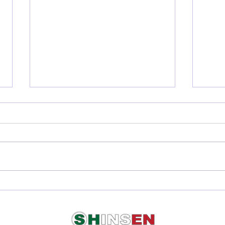
🏆 La Coppa Shinsen: il trofeo
✨Circ
di Ce
che premia la partecipazione, il
compe
dojo e lo spirito di squadra