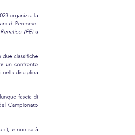
il 16 dicembre 2023 organizza la 
ara di Percorso. 
 Renatico (FE)
 a 
n due classifiche 
e un confronto 
ella disciplina 
lunque fascia di 
 del Campionato 
oni), e non sarà 