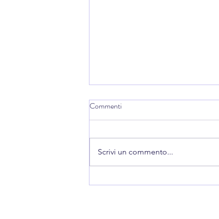
Commenti
Scrivi un commento...
🌍 Da Finale Emilia al Board della
Federazione Mondiale:Sara
Paganini entra nella governance