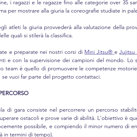
ne, i ragazzi e le ragazze fino alle categorie over 35 sa
rma per mostrare alla giuria la coreografie studiate in pale
li atleti la giuria provvederà alla valutazione della prov
e quali si stilerà la classifica. 
te e preparate nei nostri corsi di 
Mini Jitsu® 
e 
Jujitsu 
anti e con la supervisione dei campioni del mondo. Lo 
tro team è quello di promuovere le competenze motorie e
, se vuoi far parte del progetto contattaci.
 PERCORSO
a di gara consiste nel percorrere un percorso stabilit
uperare ostacoli e prove varie di abilità. L'obiettivo è que
elocemente possibile, e compiendo il minor numero di erro
à in termini di tempo).