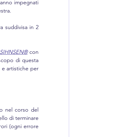
ranno impegnati 
stra.
a suddivisa in 2 
SIHNSEN®
con 
scopo di questa 
 artistiche per 
o nel corso del 
llo di terminare 
ri (ogni errore 