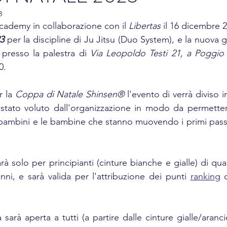
3
ademy in collaborazione con il 
Libertas 
3 
per la discipline di Ju Jitsu (Duo System), e la nuova g
 presso la palestra di
 Via Leopoldo Testi 21, a Poggio
0.
 la 
Coppa di Natale Shinsen®
 l'evento di verrà diviso i
stato voluto dall'organizzazione in modo da permetter
 bambini e le bambine che stanno muovendo i primi passi n
arà solo per principianti (cinture bianche e gialle) di qua
nni, e sarà valida per l'attribuzione dei punti 
ranking
 sarà aperta a tutti (a partire dalle cinture gialle/aranci