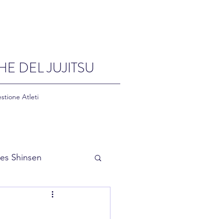
HE DEL JUJITSU
stione Atleti
es Shinsen