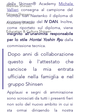
della Shinsen® Academy 
Michele 
Wellnes Shinsen
Vallieri
 consegna al campione del 
Fitness Shinsen
mondo Ivan Nastenko il diploma di 
riconoscimento del 
IV DAN
. Inoltre, 
Academy Shinsen
come riportato sul diploma, viene
Education & Cultura Shinsen
insignito all'unanimità responsabile 
per lo stile 
Hontai Yoshin Ryu
 dalla 
commissione tecnica.
Dopo anni di collaborazione 
questo è l'attestato che 
sancisce la mia entrata 
ufficiale nella famiglia e nel 
gruppo Shinsen
Applausi e segni di ammirazione 
sono scrosciati da tutti i presenti fieri 
non solo del nuovo ambito in cui si 
sta ormai dirigendo la nostra 