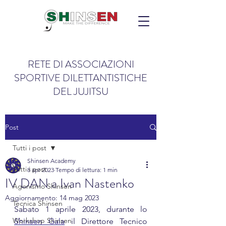
RETE DI ASSOCIAZIONI
SPORTIVE DILETTANTISTICHE
DEL JUJITSU
Post
Tutti i post
Shinsen Academy
Tutti i post
8 apr 2023
Tempo di lettura: 1 min
IV DAN a Ivan Nastenko
Agonismo Shinsen
Aggiornamento:
14 mag 2023
Tecnica Shinsen
Sabato 1 aprile 2023, durante lo 
Workshop Shinsen
Shinsen Gala
 il Direttore Tecnico 