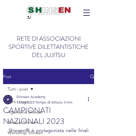
RETE DI ASSOCIAZIONI
SPORTIVE DILETTANTISTICHE
DEL JUJITSU
Post
Tutti i post
Shinsen Academy
Tutti i post
17 lug 2023
Tempo di lettura: 3 min
CAMPIONATI
Agonismo Shinsen
NAZIONALI 2023
Tecnica Shinsen
Shinsen® è protagonista nelle finali 
Workshop Shinsen