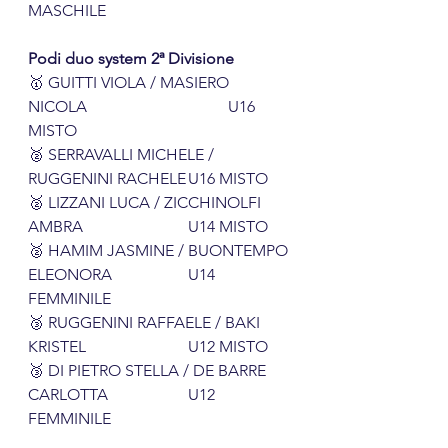
MASCHILE
Podi duo system 2ª Divisione
🥇 GUITTI VIOLA / MASIERO 
NICOLA				U16 
MISTO
🥈 SERRAVALLI MICHELE / 
RUGGENINI RACHELE	U16 MISTO
🥈 LIZZANI LUCA / ZICCHINOLFI 
AMBRA			U14 MISTO
🥈 HAMIM JASMINE / BUONTEMPO 
ELEONORA		U14 
FEMMINILE
🥉 RUGGENINI RAFFAELE / BAKI 
KRISTEL			U12 MISTO
🥉 DI PIETRO STELLA / DE BARRE 
CARLOTTA		U12 
FEMMINILE