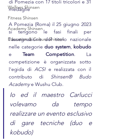
di Pomezia con 17 titoli tricolori e 31 
Wellnes Shinsen
medaglie
Fitness Shinsen
A Pomezia (Roma) il 25 giugno 2023 
Academy Shinsen
si tengono le fasi finali per 
Education & Cultura Shinsen
l'assegnazione del titolo nazionale 
nelle categorie 
duo system
, 
kobudo
e 
Team Competition
. La 
competizione è organizzata sotto 
l'egida di 
ACSI
 e realizzata con il 
contributo di 
Shinsen® Budo 
Academy
 e Wushu Club.
Io ed il maestro Carlucci 
volevamo da tempo 
realizzare un evento esclusivo 
di gare tecniche (duo e 
kobudo)