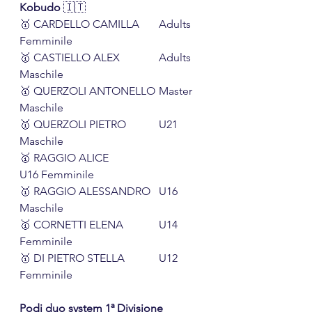
Kobudo 
🇮🇹
🥇 CARDELLO CAMILLA	Adults 
Femminile
🥇 CASTIELLO ALEX		Adults 
Maschile
🥇 QUERZOLI ANTONELLO	Master 
Maschile
🥇 QUERZOLI PIETRO		U21 
Maschile
🥇 RAGGIO ALICE			
U16 Femminile
🥇 RAGGIO ALESSANDRO	U16 
Maschile
🥇 CORNETTI ELENA		U14 
Femminile
🥇 DI PIETRO STELLA		U12 
Femminile
Podi duo system 1ª Divisione