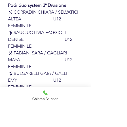
Podi duo system 3ª Divisione
🥇 CORRADIN CHIARA / SELVATICI 
ALTEA			U12 
FEMMINILE
🥉 SAUCIUC LIVIA FAGGIOLI 
DENISE				U12 
FEMMINILE
🥉 FABIANI SARA / CAGLIARI 
MAYA				U12 
FEMMINILE
🥉 BULGARELLI GAIA / GALLI 
EMY				U12 
FEMMINILE
🥉 CAGLIARI MAIA / PERRONE 
Chiama Shinsen
SARA				U12 
FEMMINILE
Podi Kobudo 1ª Divisione