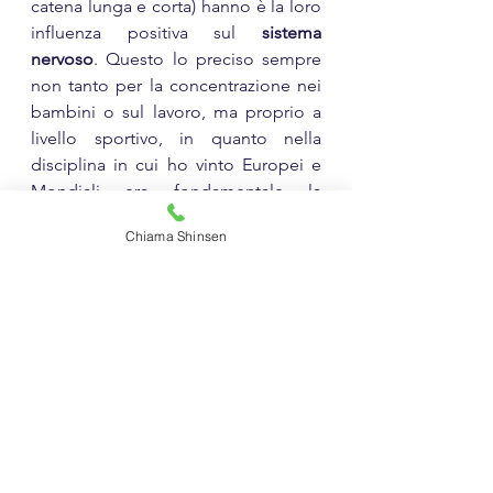
catena lunga e corta) hanno è la loro 
influenza positiva sul 
sistema 
nervoso
. Questo lo preciso sempre 
non tanto per la concentrazione nei 
bambini o sul lavoro, ma proprio a 
livello sportivo, in quanto nella 
disciplina in cui ho vinto Europei e 
Mondiali era fondamentale la 
lucidità mentale in ogni aspetto.
Chiama Shinsen
Se ti è piaciuto l'articolo e vuoi avere 
più dettagli sul mio sistema di 
allenamento e qualche consiglio 
specifico sugli omega-3, contattami. 
Wellnes Shinsen
Fitness Shinsen