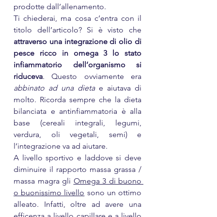
prodotte dall’allenamento.
Ti chiederai, ma cosa c’entra con il 
titolo dell’articolo? Si è visto che 
attraverso una integrazione di olio di 
pesce ricco in omega 3 lo stato 
infiammatorio dell’organismo si 
riduceva
. Questo ovviamente era 
abbinato ad una dieta
 e aiutava di 
molto. Ricorda sempre che la dieta 
bilanciata e antinfiammatoria è alla 
base (cereali integrali, legumi, 
verdura, oli vegetali, semi) e 
l’integrazione va ad aiutare.
A livello sportivo e laddove si deve 
diminuire il rapporto massa grassa / 
massa magra gli 
Omega 3 di buono 
o buonissimo livello
 sono un ottimo 
alleato. Infatti, oltre ad avere una 
efficenza a livello capillare e a livello 