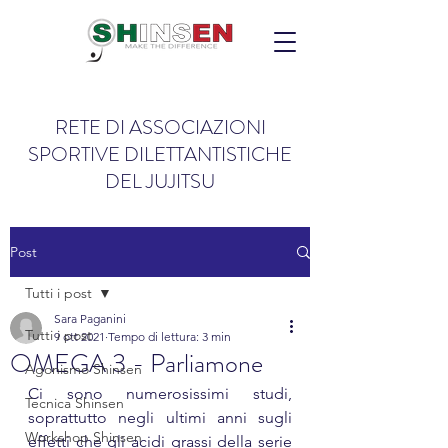
RETE DI ASSOCIAZIONI
SPORTIVE DILETTANTISTICHE
DEL JUJITSU
Post
Tutti i post
Sara Paganini
Tutti i post
9 ott 2021
Tempo di lettura: 3 min
OMEGA 3 - Parliamone
Agonismo Shinsen
Ci sono numerosissimi studi, 
Tecnica Shinsen
soprattutto negli ultimi anni sugli 
Workshop Shinsen
effetti che gli acidi grassi della serie 