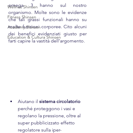
omega 3 hanno sul nostro 
Wellnes Shinsen
organismo. Molte sono le evidenze 
Fitness Shinsen
che tali grassi funzionali hanno su 
molte funzioni corporee. Cito alcuni 
Academy Shinsen
dei benefici evidenziati giusto per 
Education & Cultura Shinsen
farti capire la vastità dell’argomento.
Aiutano il 
sistema circolatorio
perché proteggono i vasi e 
regolano la pressione, oltre al 
super pubblicizzato effetto 
regolatore sulla iper-