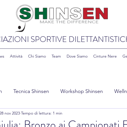
IAZIONI SPORTIVE DILETTANTISTIC
ws
Attività
Chi Siamo
Team
Dove Siamo
Cinture Nere
Ge
n
Tecnica Shinsen
Workshop Shinsen
Welln
28 nov 2023
Tempo di lettura: 1 min
y Shinsen
Education & Cultura Shinsen
ulia: Bronzo ai Campionati 