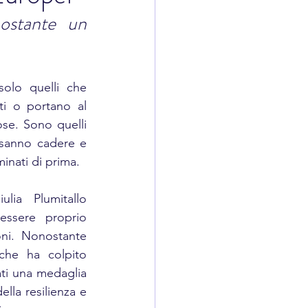
stante un 
olo quelli che 
i o portano al 
se. Sono quelli 
sanno cadere e 
rminati di prima.
ia Plumitallo 
ssere proprio 
ni. Nonostante 
che ha colpito 
ati una medaglia 
la resilienza e 