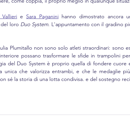
imere, come coppia, il proprio meglio in qualunque situaz
Vallieri
 e 
Sara Paganini
 hanno dimostrato ancora una
 del loro 
Duo System
. L'appuntamento con il gradino più
ia Plumitallo non sono solo atleti straordinari: sono 
interiore possano trasformare le sfide in trampolini per
gia del Duo System è proprio quella di fondere cuore e
rza unica che valorizza entrambi, e che le medaglie pi
n sé la storia di una lotta condivisa. e del sostegno rec