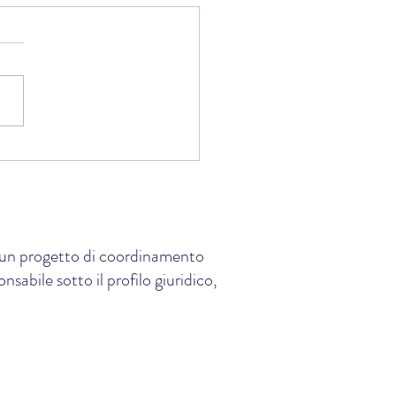
 Coppa Shinsen: il trofeo
remia la partecipazione, il
e lo spirito di squadra
e, un progetto di coordinamento
sabile sotto il profilo giuridico,