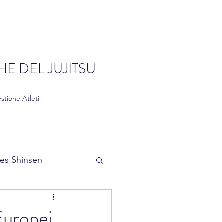
HE DEL JUJITSU
stione Atleti
es Shinsen
Europei