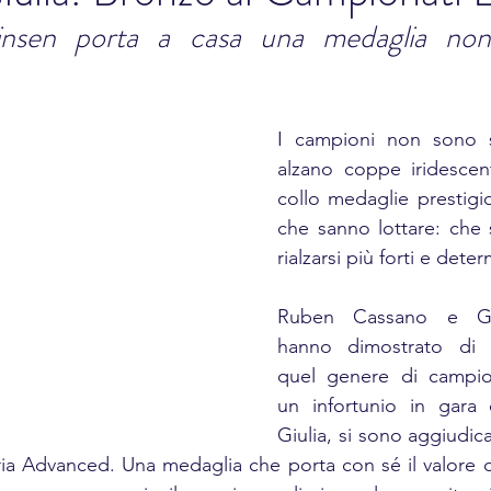
nsen porta a casa una medaglia nono
I campioni non sono s
alzano coppe iridescent
collo medaglie prestigio
che sanno lottare: che 
rialzarsi più forti e dete
Ruben Cassano e Giul
hanno dimostrato di e
quel genere di campio
un infortunio in gara 
Giulia, si sono aggiudic
ia Advanced. Una medaglia che porta con sé il valore del