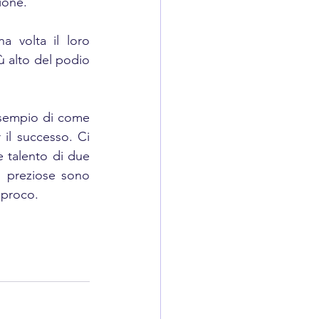
ione. 
 volta il loro 
 alto del podio 
esempio di come 
 il successo. Ci 
 talento di due 
ù preziose sono 
iproco. 