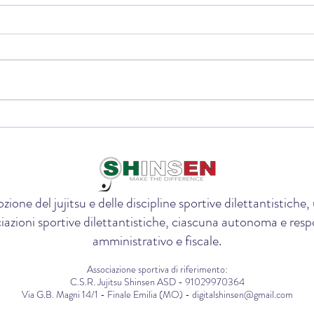
🌍 Da Finale Emilia al Board della
🏆 La
Federazione Mondiale:Sara
che p
Paganini entra nella governance
dojo 
internazionale del Ju-Jitsu
zione del jujitsu e delle discipline sportive dilettantistich
iazioni sportive dilettantistiche, ciascuna autonoma e respon
amministrativo e fiscale.
Associazione sportiva di riferimento:
C.S.R. Jujitsu Shinsen ASD - 91029970364
Via G.B. Magni 14/1 - Finale Emilia (MO) - digitalshinsen@gmail.com