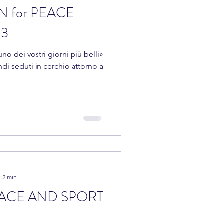
N for PEACE
23
no dei vostri giorni più belli»
ndi seduti in cerchio attorno a
: 2 min
EACE AND SPORT