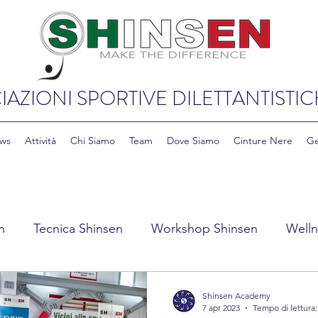
IAZIONI SPORTIVE DILETTANTISTIC
ws
Attività
Chi Siamo
Team
Dove Siamo
Cinture Nere
Ge
n
Tecnica Shinsen
Workshop Shinsen
Welln
y Shinsen
Education & Cultura Shinsen
Shinsen Academy
7 apr 2023
Tempo di lettura: