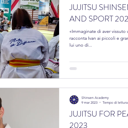
JUJITSU SHINSE
AND SPORT 20
«Immaginate di aver vissuto u
racconta Ivan ai piccoli e gra
lui uno di...
Shinsen Academy
9 mar 2023
Tempo di lettura
JUJITSU FOR P
2023