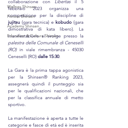
collaborazione con 
Libertas
 il 5 
Wellnes Shinsen
febbraio 2023 organizza una 
competizione per la discipline di
Fitness Shinsen
jujitsu 
(gara tecnica) e 
kobudo
 (gara 
Academy Shinsen
dimostrativa di kata libero). La 
Education & Cultura Shinsen
manifestazione si svolge presso la 
palestra delle Comunale di Ceneselli 
(RO) 
in viale rimembranza - 45030 
Ceneselli (RO) 
dalle 15:30
.
La Gara è la prima tappa agonistica 
per la Shinsen® Ranking 2023, 
assegnerà quindi il punteggio sia 
per le qualificazioni nazionali, che 
per la classifica annuale di metto 
sportivo.
La manifestazione è aperta a tutte le 
categorie e fasce di età ed è inserita 