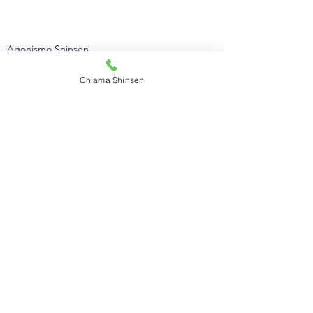
Agonismo Shinsen
Academy Shinsen
Chiama Shinsen
Mostra tutti
Post recenti