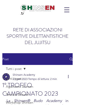
RETE DI ASSOCIAZIONI
SPORTIVE DILETTANTISTICHE
DEL JUJITSU
Post
Tutti i post
Shinsen Academy
Tutti i post
23 gen 2023
Tempo di lettura: 2 min
1° TROFEO
Agonismo Shinsen
CAMPIONATO 2023
Tecnica Shinsen
La 
Shinsen® Budo Academy
 in 
Workshop Shinsen