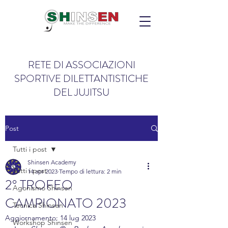
RETE DI ASSOCIAZIONI
SPORTIVE DILETTANTISTICHE
DEL JUJITSU
Post
Tutti i post
Shinsen Academy
Tutti i post
14 apr 2023
Tempo di lettura: 2 min
2° TROFEO
Agonismo Shinsen
CAMPIONATO 2023
Tecnica Shinsen
Aggiornamento:
14 lug 2023
Workshop Shinsen