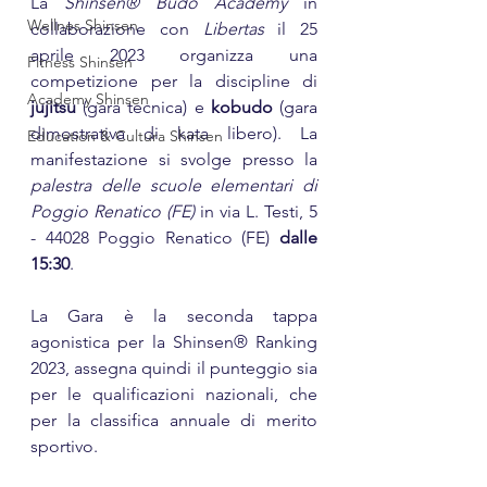
La 
Shinsen® Budo Academy
 in 
Wellnes Shinsen
collaborazione con 
Libertas
 il 25 
aprile 2023 organizza una 
Fitness Shinsen
competizione per la discipline di
Academy Shinsen
jujitsu 
(gara tecnica) e 
kobudo
 (gara 
dimostrativa di kata libero). La 
Education & Cultura Shinsen
manifestazione si svolge presso la 
palestra delle scuole elementari di 
Poggio Renatico (FE) 
in via L. Testi, 5 
- 44028 Poggio Renatico (FE) 
dalle 
15:30
.
La Gara è la seconda tappa 
agonistica per la Shinsen® Ranking 
2023, assegna quindi il punteggio sia 
per le qualificazioni nazionali, che 
per la classifica annuale di merito 
sportivo.