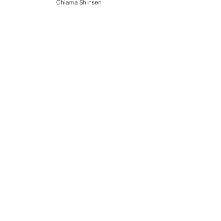
Post recenti
Chiama Shinsen
Commenti