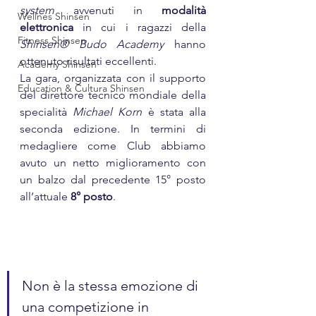
system
 avvenuti in 
modalità 
Wellnes Shinsen
elettronica
 in cui i ragazzi della 
Fitness Shinsen
Shinsen® Budo Academy
 hanno 
ottenuto risultati eccellenti.
Academy Shinsen
La gara, organizzata con il supporto 
Education & Cultura Shinsen
del direttore tecnico mondiale della 
specialità 
Michael Korn
 è stata alla 
seconda edizione. In termini di 
medagliere come Club abbiamo 
avuto un netto miglioramento con 
un balzo dal precedente 15° posto 
all’attuale 
8° posto
.
Non è la stessa emozione di 
una competizione in 