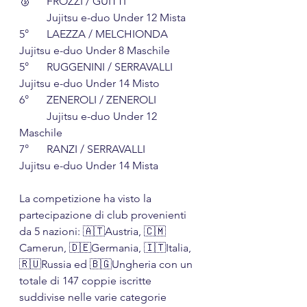
🥉	FROZZI / GUITTI 		
	Jujitsu e-duo Under 12 Mista
5° 	LAEZZA / MELCHIONDA	
Jujitsu e-duo Under 8 Maschile
5° 	RUGGENINI / SERRAVALLI	
Jujitsu e-duo Under 14 Misto
6° 	ZENEROLI / ZENEROLI	
	Jujitsu e-duo Under 12 
Maschile
7° 	RANZI / SERRAVALLI		
Jujitsu e-duo Under 14 Mista
La competizione ha visto la 
partecipazione di club provenienti 
da 5 nazioni: 🇦🇹Austria, 🇨🇲
Camerun, 🇩🇪Germania, 🇮🇹Italia, 
🇷🇺Russia ed 🇧🇬Ungheria con un 
totale di 147 coppie iscritte 
suddivise nelle varie categorie 