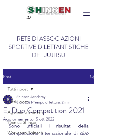
RETE DI ASSOCIAZIONI
SPORTIVE DILETTANTISTICHE
DEL JUJITSU
Post
Tutti i post
Shinsen Academy
Tutti i post
8 dic 2021
Tempo di lettura: 2 min
E-Duo Competition 2021
Agonismo Shinsen
Aggiornamento:
5 ott 2022
Tecnica Shinsen
Sono ufficiali i risultati della 
Workshop Shinsen
competizione internazionale di 
duo 