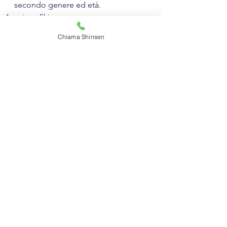
secondo genere ed età.
Agonismo Shinsen
Chiama Shinsen
Mostra tutti
Post recenti