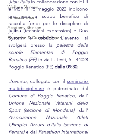
Jitsu Italia 
in collaborazione con FJJI 
Wellnes Shinsen
e MSP il 15 maggio 2022
indicono 
una gara a scopo benefico di 
Fitness Shinsen
raccolta fondi per le discipline di
Academy Shinsen
jujitsu 
(technical expression) e Duo 
Education & Cultura Shinsen
System e
 kobudo
. L'evento si 
svolgerà presso la 
palestra delle 
scuole Elementari di Poggio 
Renatico (FE) 
in via L. Testi, 5 - 44028 
Poggio Renatico (FE) 
dalle 09:30
.
L'evento, collegato con il 
seminario 
multidisciplinare
 è patrocinato dal 
Comune di Poggio Renatico
, dall' 
Unione Nazionale Veterani dello 
Sport (sezione di Mondena)
, dall' 
Associazione Nazionale Atleti 
Olimpici Azzurri d'Italia (sezione di 
Ferrara) 
e dal 
Panathlon International 