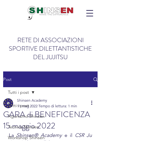
RETE DI ASSOCIAZIONI
SPORTIVE DILETTANTISTICHE
DEL JUJITSU
Post
Tutti i post
Shinsen Academy
Tutti i post
11 mag 2022
Tempo di lettura: 1 min
GARA di BENEFICENZA
Agonismo Shinsen
15 maggio 2022
Tecnica Shinsen
La 
Shinsen® Academy
 e il 
CSR Ju 
Workshop Shinsen