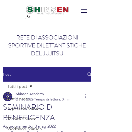
RETE DI ASSOCIAZIONI
SPORTIVE DILETTANTISTICHE
DEL JUJITSU
Post
Tutti i post
Shinsen Academy
Tutti i post
2 mag 2022
Tempo di lettura: 3 min
SEMINARIO DI
Agonismo Shinsen
BENEFICENZA
Tecnica Shinsen
Aggiornamento:
3 mag 2022
Workshop Shinsen