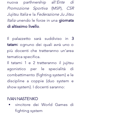
nuova parthnership all'
Ente di 
Promozione Sportiva
 (MSP), 
CSR 
Jujitsu Italia
 e la 
Federazione Ju Jitsu 
Italia
 unendo le forze in una 
giornata 
di altissimo livello
. 
Il palazzetto sarà suddiviso in 
3 
tatam
i ognuno dei quali avrà uno o 
più docenti che tratteranno un'area 
tematica specifica.
Il tatami 1 e 2 tratteranno il jujitsu 
agonistico per le specialità di 
combattimento (fighting system) e le 
discipline a coppie (duo system e 
show system). I docenti saranno:
IVAN NASTENKO
vincitore dei World Games di 
fighting system