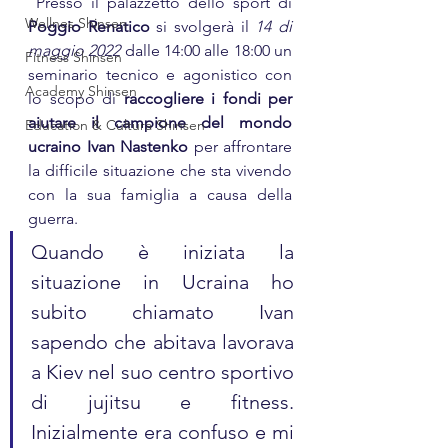
 Presso il palazzetto dello sport di 
Wellnes Shinsen
Poggio Renatico
 si svolgerà il 
14 di 
maggio 2022
 dalle 14:00 alle 18:00 un 
Fitness Shinsen
seminario tecnico e agonistico con 
Academy Shinsen
lo scopo di 
raccogliere i fondi per 
aiutare il campione del mondo 
Education & Cultura Shinsen
ucraino Ivan Nastenko
 per affrontare 
la difficile situazione che sta vivendo 
con la sua famiglia a causa della 
guerra.
Quando è iniziata la 
situazione in Ucraina ho 
subito chiamato Ivan 
sapendo che abitava lavorava 
a Kiev nel suo centro sportivo 
di jujitsu e fitness. 
Inizialmente era confuso e mi 