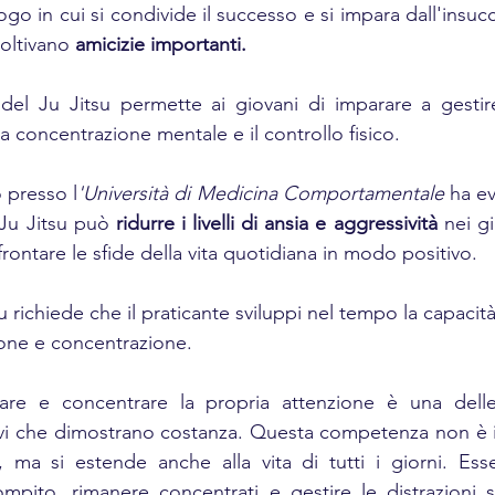
ogo in cui si condivide il successo e si impara dall'insuc
oltivano 
amicizie importanti.
del Ju Jitsu permette ai giovani di imparare a gestire
a concentrazione mentale e il controllo fisico. 
 presso l
'Università di Medicina Comportamentale 
ha ev
 Ju Jitsu può 
ridurre i livelli di ansia e aggressività
 nei g
frontare le sfide della vita quotidiana in modo positivo.
su richiede che il praticante sviluppi nel tempo la capaci
one e concentrazione.  
vare e concentrare la propria attenzione è una delle a
ievi che dimostrano costanza. Questa competenza non è 
, ma si estende anche alla vita di tutti i giorni. Ess
ompito, rimanere concentrati e gestire le distrazioni s