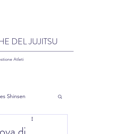
HE DEL JUJITSU
stione Atleti
es Shinsen
rova di