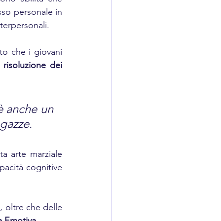
sso personale in 
nterpersonali.
o che i giovani 
risoluzione dei 
è anche un 
gazze. 
a arte marziale 
apacità cognitive 
 oltre che delle 
a Emotiva. 