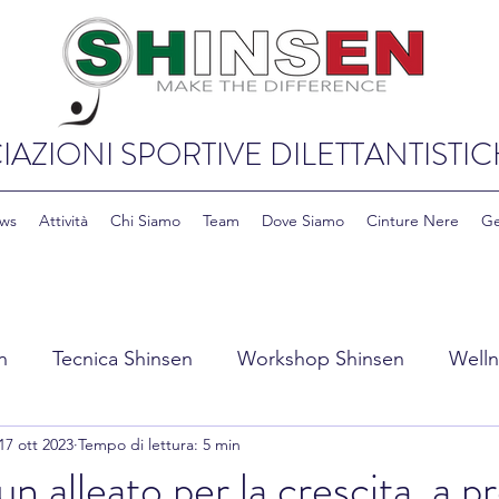
IAZIONI SPORTIVE DILETTANTISTIC
ws
Attività
Chi Siamo
Team
Dove Siamo
Cinture Nere
Ge
n
Tecnica Shinsen
Workshop Shinsen
Welln
17 ott 2023
Tempo di lettura: 5 min
y Shinsen
Education & Cultura Shinsen
 un alleato per la crescita, a p