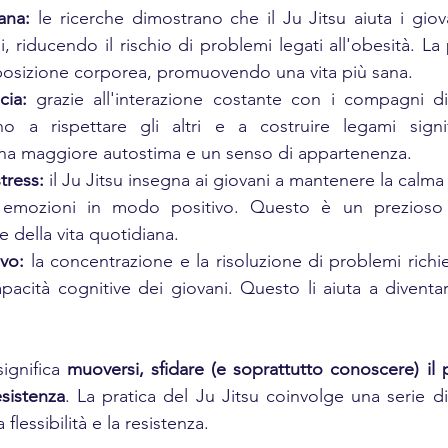
ana:
 le ricerche dimostrano che il Ju Jitsu aiuta i giova
li, riducendo il rischio di problemi legati all'obesità. La 
posizione corporea, promuovendo una vita più sana.
cia:
 grazie all'interazione costante con i compagni di
o a rispettare gli altri e a costruire legami signifi
una maggiore autostima e un senso di appartenenza.
tress:
 il Ju Jitsu insegna ai giovani a mantenere la calma
 emozioni in modo positivo. Questo è un prezioso 
de della vita quotidiana.
ivo:
 la concentrazione e la risoluzione di problemi richie
pacità cognitive dei giovani. Questo li aiuta a diventar
significa
 muoversi, sfidare (e soprattutto conoscere) il 
esistenza
. La pratica del Ju Jitsu coinvolge una serie d
 flessibilità e la resistenza. 