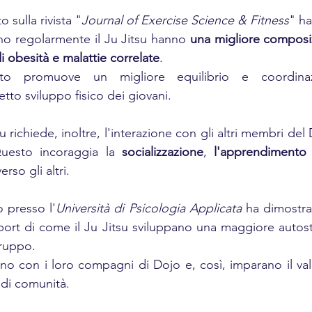
 sulla rivista "
Journal of Exercise Science & Fitness
" ha
ano regolarmente il Ju Jitsu hanno 
una migliore composi
di obesità e malattie correlate
. 
mento promuove un migliore equilibrio e coordinaz
tto sviluppo fisico dei giovani.
u richiede, inoltre, l'interazione con gli altri membri del 
 Questo incoraggia la 
socializzazione
, 
l'apprendimento 
verso gli altri. 
 presso l'
Università di Psicologia Applicata
 ha dimostra
port di come il Ju Jitsu sviluppano una maggiore autos
gruppo.
cono con i loro compagni di Dojo e, così, imparano il val
 di comunità. 