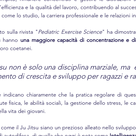
efficienza e la qualità del lavoro, contribuendo al succe
a, come lo studio, la carriera professionale e le relazioni i
 sulla rivista "
Pediatric Exercise Science
" ha dimostrat
su hanno 
una maggiore capacità di concentrazione e di 
 loro coetanei.
su non è solo una disciplina marziale, ma  
ento di crescita e sviluppo per ragazzi e ra
e indicano chiaramente che la pratica regolare di quest
te fisica, le abilità sociali, la gestione dello stress, le c
lla vita dei giovani. 
à come il Ju Jitsu siano un prezioso alleato nello sviluppo,
di autodifesa, di quella che oggi è nota come 
Intelligenz